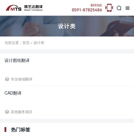

翻译热线


0591-87825486
设计类
当前位置：
首页
» 设计类
设计图纸翻译

专业领域翻译
CAD翻译

其他服务项目
热门标签