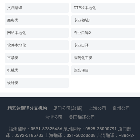
文档翻译
DTP和本地化
商务类
专业领域1
网站本地化
专业口译2
软件本地化
专业口译
市场类
医药化工类
机械类
综合项目
设计类
精艺达翻译分支机构
厦门公司(总部)
上海公司
泉州公司
台湾公司
美国翻译公司
福州翻译：0591-87825486 泉州翻译：0595-28000791 厦门翻
译：0592-5185733 上海翻译：021-50260608 台湾翻译：+886-2-