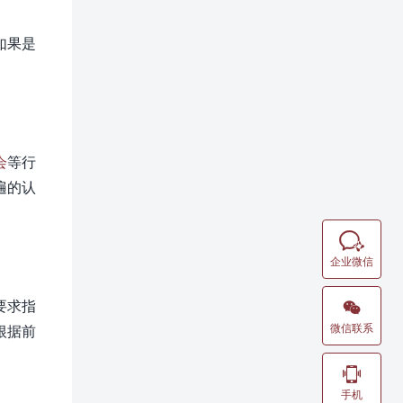
如果是
会
等行
遍的认

企业微信
要求指

微信联系
根据前

手机