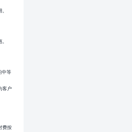
用。
惠。
的中等
为客户
对费按