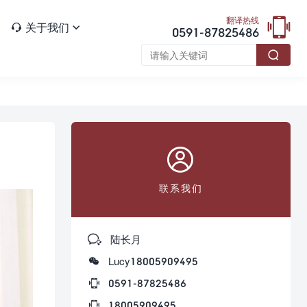

翻译热线
关于我们


0591-87825486


联系我们

陆长月

Lucy18005909495

0591-87825486

18005909495