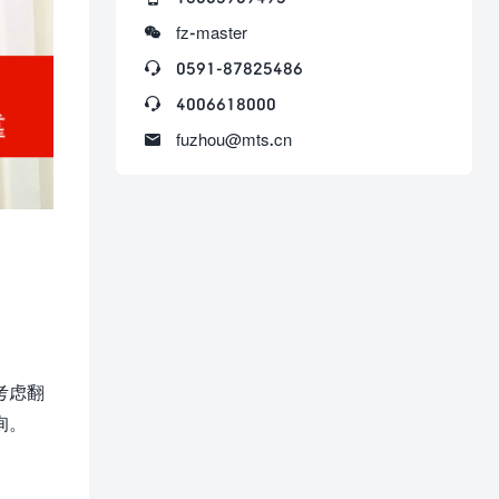

fz-master

0591-87825486

4006618000

fuzhou@mts.cn
考虑翻
询。