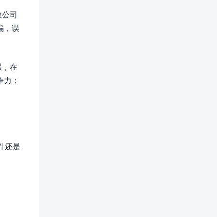
数公司
骗，误
累，在
争力：
件还是