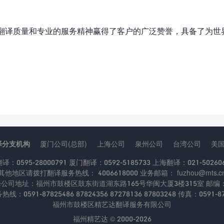
翻译质量和专业的服务精神赢得了客户的广泛赞誉，具备了为世界
译分支机构
厦门公司(总部)
上海公司
泉州公司
台湾公司
美
：0595-28000791 厦门翻译：0592-5185733 上海翻译：021-502606
其他地区请拨打翻译服务热线： 4006618000 业务邮箱： fuzhou@mts.c
公司地址：福州市鼓楼区鼓东街道湖东路165号华闽大厦3楼315室 邮编：3
线：0591-87825486 87824356 87278136 87803248 传真：0591-87
福州市鼓楼区精艺达翻译服务有限公司
福州精艺达 © 2000-2026