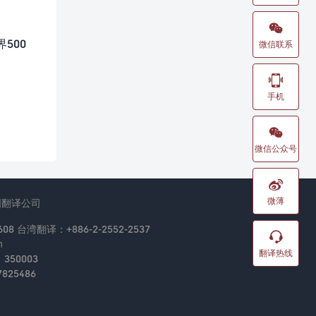

500
微信联系

手机

微信公众号

微薄
国翻译公司
08 台湾翻译：+886-2-2552-2537

n
翻译热线
50003
825486