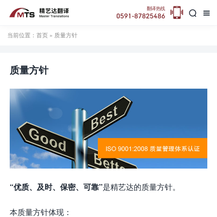

翻译热线


0591-87825486
当前位置：
首页
» 质量方针
质量方针
“优质、及时、保密、可靠”
是精艺达的质量方针。
本质量方针体现：