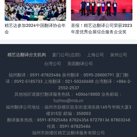
精艺达参加2024中国翻译协会年
喜报！精艺达翻译公司荣获2023
会
年度优秀会展综合服务企业奖
精艺达翻译分支机构
厦门公司(总部)
上海公司
泉州公司
台湾公司
美国翻译公司
福州翻译：0591-87825486 泉州翻译：0595-28000791 厦门翻
译：0592-5185733 上海翻译：021-50260608 台湾翻译：+886-2-
2552-2537
其他地区请拨打翻译服务热线： 4006618000 业务邮箱：
fuzhou@mts.cn
福州翻译公司地址：福州市鼓楼区鼓东街道湖东路165号华闽大厦3
楼315室 邮编：350003
翻译服务热线：0591-87825486 87824356 87278136 87803248
传真：0591-87825486
福州市鼓楼区精艺达翻译服务有限公司