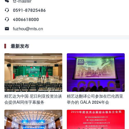

fz-master

0591-87825486

4006618000

fuzhou@mts.cn
最新发布
精艺达为中国·尼日利亚投资洽谈
精艺达翻译公司参加在巴伦西亚
会提供AI同传字幕服务
举办的 GALA 2024年会