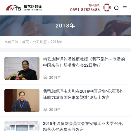

翻译热线


0591-87825486
2018年
当前位置：
首页
»
公司动态
» 2018年
精艺达翻译的潘维廉教授《我不见外－老潘的
中国来信》新书发布会22日举行

2018年
我司总经理韦忠和在2018中国译协“公示语外
译助力城市国际形象塑造”论坛上发言

2018年
2018年语资网会员大会在安徽工业大学召开,
精艺达代表参会并发言