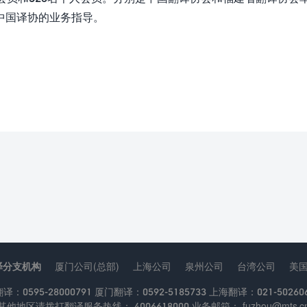
中国译协的业务指导。
译分支机构
厦门公司(总部)
上海公司
泉州公司
台湾公司
美
：0595-28000791 厦门翻译：0592-5185733 上海翻译：021-502606
其他地区请拨打翻译服务热线： 4006618000 业务邮箱： fuzhou@mts.c