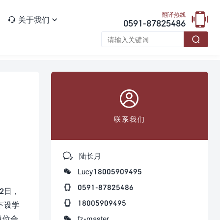

翻译热线
关于我们


0591-87825486


联系我们

陆长月

Lucy18005909495

0591-87825486
2日，

18005909495
下设学
单位会

fz-master