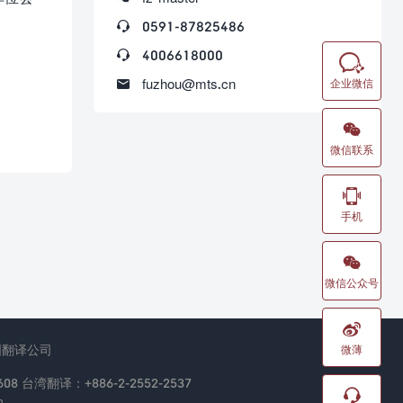

0591-87825486

4006618000


fuzhou@mts.cn
企业微信

微信联系

手机

微信公众号

国翻译公司
微薄
08 台湾翻译：+886-2-2552-2537

n