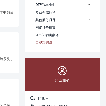
DTP和本地化

体中的音
专业领域翻译
其他服务项目

同传设备租赁
证书证明类翻译
音视频翻译
、跨系统，

联系我们

陆长月
的音频、

Lucy18005909495