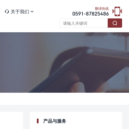

翻译热线
关于我们


0591-87825486

产品与服务