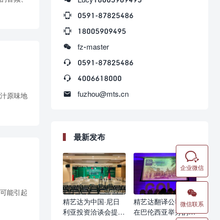

0591-87825486

18005909495

fz-master

0591-87825486

4006618000

fuzhou@mts.cn
汁原味地
最新发布

企业微信

可能引起
精艺达为中国·尼日
精艺达翻译公司参加
微信联系
利亚投资洽谈会提供
在巴伦西亚举办的