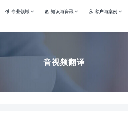
专业领域
知识与资讯
客户与案例






音视频翻译