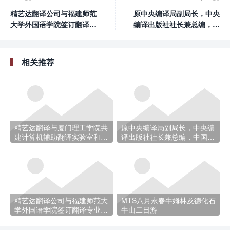
精艺达翻译公司与福建师范
原中央编译局副局长，中央
大学外国语学院签订翻译专
编译出版社社长兼总编，中
业硕士学位研究生教学实践
国翻译协会副会长兼翻译委
基地协议
员会主任尹承东先生和江苏
钟山翻译公司总经理张南军
相关推荐
一行莅临厦门精艺达翻译服
务有限公司参观指导
精艺达翻译与厦门理工学院共
原中央编译局副局长，中央编
建计算机辅助翻译实验室和计
译出版社社长兼总编，中国翻
算机辅助翻译培训中心
译协会副会长兼翻译委员会主
任尹承东先生和江苏钟山翻译
公司总经理张南军一行莅临厦
门精艺达翻译服务有限公司参
观指导
精艺达翻译公司与福建师范大
MTS八月永春牛姆林及德化石
学外国语学院签订翻译专业硕
牛山二日游
士学位研究生教学实践基地协
议