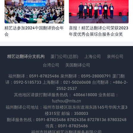
精艺达参加2024中国翻译协会年
喜报！精艺达翻译公司荣获2023
会
年度优秀会展综合服务企业奖
精艺达翻译分支机构
厦门公司(总部)
上海公司
泉州公司
台湾公司
美国翻译公司
福州翻译：0591-87825486 泉州翻译：0595-28000791 厦门翻
译：0592-5185733 上海翻译：021-50260608 台湾翻译：+886-2-
2552-2537
其他地区请拨打翻译服务热线： 4006618000 业务邮箱：
fuzhou@mts.cn
福州翻译公司地址：福州市鼓楼区鼓东街道湖东路165号华闽大厦3
楼315室 邮编：350003
翻译服务热线：0591-87825486 87824356 87278136 87803248
传真：0591-87825486
福州市鼓楼区精艺达翻译服务有限公司