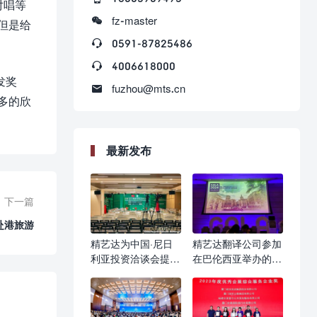
对唱等

fz-master
但是给

0591-87825486

4006618000
发奖

fuzhou@mts.cn
多的欣
最新发布
下一篇
赴港旅游
精艺达为中国·尼日
精艺达翻译公司参加
利亚投资洽谈会提供
在巴伦西亚举办的
AI同传字幕服务
GALA 2024年会