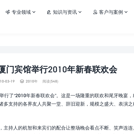
专业领域
知识与资讯
客户与案例






门宾馆举行2010年新春联欢会

10-03-19
2010年
阅读(548)
馆举行了“2010年新春联欢会”。这是一场隆重的联欢和尾牙晚宴
司诸多支持的各界友人共聚一堂、辞旧迎新，规模之盛大、表演之
幕，主持人的机智和来宾们的配合让整场晚会看点不断、笑声连连