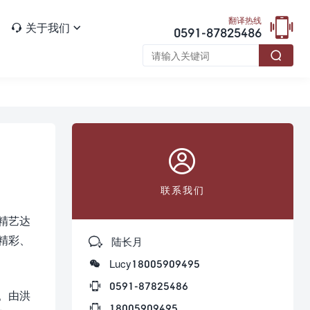

翻译热线
关于我们


0591-87825486


联系我们
，精艺达
精彩、

陆长月

Lucy18005909495

0591-87825486
。由洪

18005909495