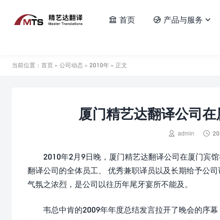
首页
产品与服务



当前位置：
首页
»
公司动态
»
2010年
» 正文
厦门精艺达翻译公司在厦


admin
20
2010年2月9日晚，厦门精艺达翻译公司在厦门宾
翻译公司的全体员工、 优秀兼职译员以及长期给予公
气氛之浓烈，是公司以往历年尾牙宴所不能及。
韦总中肯的2009年年度总结发言拉开了晚会的序