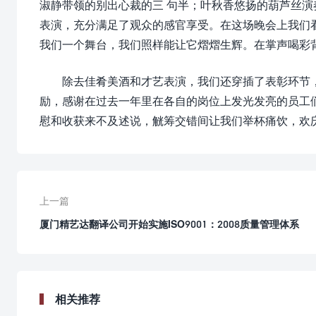
淑静带领的别出心裁的三 句半；叶秋香悠扬的葫芦丝演
表演，充分满足了观众的感官享受。在这场晚会上我们
我们一个舞台，我们照样能让它熠熠生辉。在掌声喝彩
除去佳肴美酒和才艺表演，我们还穿插了表彰环节
励，感谢在过去一年里在各自的岗位上发光发亮的员工
慰和收获来不及述说，觥筹交错间让我们举杯痛饮，欢庆
上一篇
厦门精艺达翻译公司开始实施ISO9001：2008质量管理体系
相关推荐