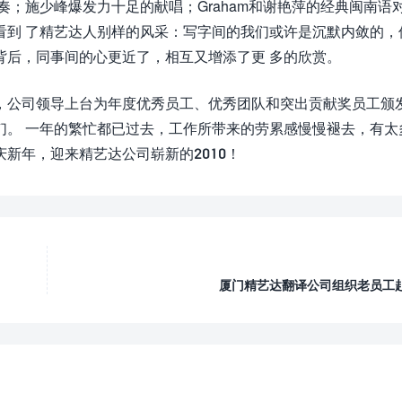
奏；施少峰爆发力十足的献唱；Graham和谢艳萍的经典闽南语
看到 了精艺达人别样的风采：写字间的我们或许是沉默内敛的，
背后，同事间的心更近了，相互又增添了更 多的欣赏。
，公司领导上台为年度优秀员工、优秀团队和突出贡献奖员工颁
们。 一年的繁忙都已过去，工作所带来的劳累感慢慢褪去，有太
新年，迎来精艺达公司崭新的2010！
厦门精艺达翻译公司组织老员工