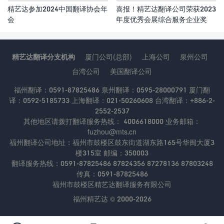
精艺达参加2024中国翻译协会年
喜报！精艺达翻译公司荣获2023
会
年度优秀会展综合服务企业奖
精艺达翻译分支机构
厦门公司(总部)
上海公司
泉州公司
台湾公司
美国翻译公司
福州翻译：0591-87825486 泉州翻译：0595-28000791 厦门翻
译：0592-5185733 上海翻译：021-50260608 台湾翻译：+886-2-
2552-2537
其他地区请拨打翻译服务热线： 4006618000 业务邮箱：
fuzhou@mts.cn
福州翻译公司地址：福州市鼓楼区鼓东街道湖东路165号华闽大厦3
楼315室 邮编：350003
翻译服务热线：0591-87825486 87824356 87278136 87803248
传真：0591-87825486
福州市鼓楼区精艺达翻译服务有限公司
福州精艺达 © 2000-2026