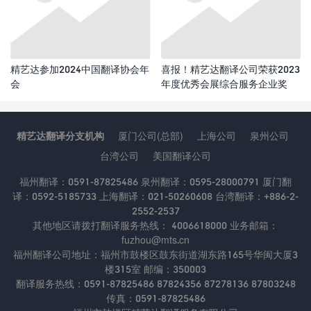
精艺达参加2024中国翻译协会年
喜报！精艺达翻译公司荣获2023
会
年度优秀会展综合服务企业奖
精艺达翻译分支机构
厦门公司(总部)
上海公司
泉州公司
台湾公司
美国翻译公司
福州翻译：0591-87825486 泉州翻译：0595-28000791 厦门翻
译：0592-5185733 上海翻译：021-50260608 台湾翻译：+886-2-
2552-2537
其他地区请拨打翻译服务热线： 4006618000 业务邮箱：
fuzhou@mts.cn
福州翻译公司地址：福州市鼓楼区鼓东街道湖东路165号华闽大厦3
楼315室 邮编：350003
翻译服务热线：0591-87825486 87824356 87278136 87803248
传真：0591-87825486