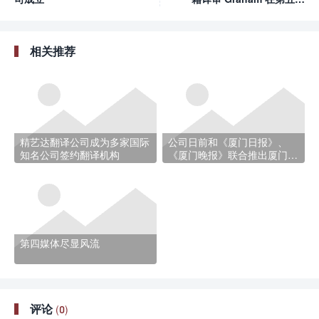
全国中译外研讨会上大放异
彩
相关推荐
精艺达翻译公司成为多家国际
公司日前和《厦门日报》、
知名公司签约翻译机构
《厦门晚报》联合推出厦门日
报网络版“第四届中国投资贸
易洽谈会”专题报道英文版
第四媒体尽显风流
评论
(0)