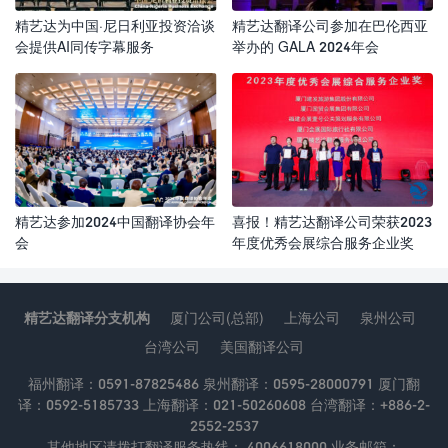
精艺达为中国·尼日利亚投资洽谈
精艺达翻译公司参加在巴伦西亚
会提供AI同传字幕服务
举办的 GALA 2024年会
精艺达参加2024中国翻译协会年
喜报！精艺达翻译公司荣获2023
会
年度优秀会展综合服务企业奖
精艺达翻译分支机构
厦门公司(总部)
上海公司
泉州公司
台湾公司
美国翻译公司
福州翻译：0591-87825486 泉州翻译：0595-28000791 厦门翻
译：0592-5185733 上海翻译：021-50260608 台湾翻译：+886-2-
2552-2537
其他地区请拨打翻译服务热线： 4006618000 业务邮箱：