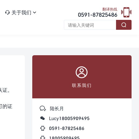

翻译热线
关于我们


0591-87825486


联系我们
认证。
可的证

陆长月

Lucy18005909495

0591-87825486

18005909495