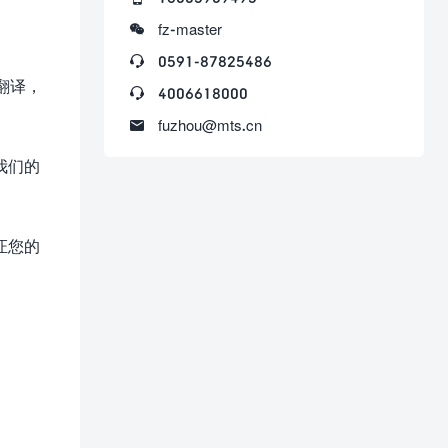

fz-master

0591-87825486
翻译，

4006618000

fuzhou@mts.cn
我们的
证您的