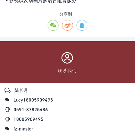
• 影视以及动画片多语言配音服务
分享到




联系我们

陆长月

Lucy18005909495

0591-87825486

18005909495

fz-master