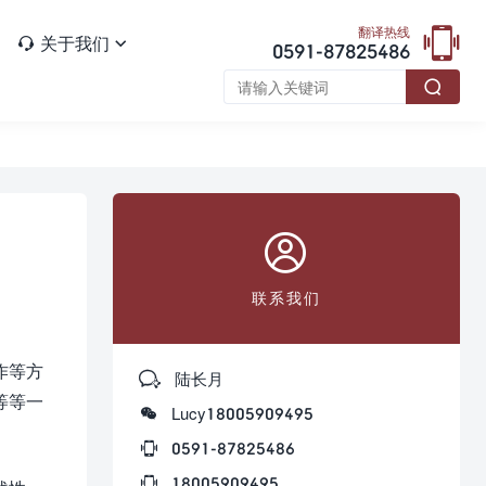

翻译热线
关于我们


0591-87825486


联系我们
作等方

陆长月
等等一

Lucy18005909495

0591-87825486

18005909495