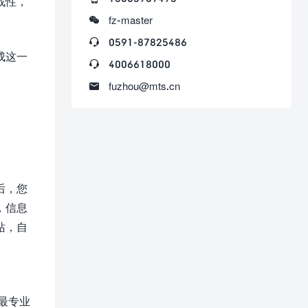
战性，

fz-master

0591-87825486
成这一

4006618000

fuzhou@mts.cn
后，您
，信息
站，自
、
上最专业