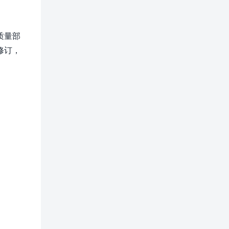
质量部
修订，