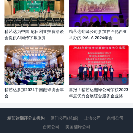
精艺达为中国·尼日利亚投资洽谈
精艺达翻译公司参加在巴伦西亚
会提供AI同传字幕服务
举办的 GALA 2024年会
精艺达参加2024中国翻译协会年
喜报！精艺达翻译公司荣获2023
会
年度优秀会展综合服务企业奖
精艺达翻译分支机构
厦门公司(总部)
上海公司
泉州公司
台湾公司
美国翻译公司