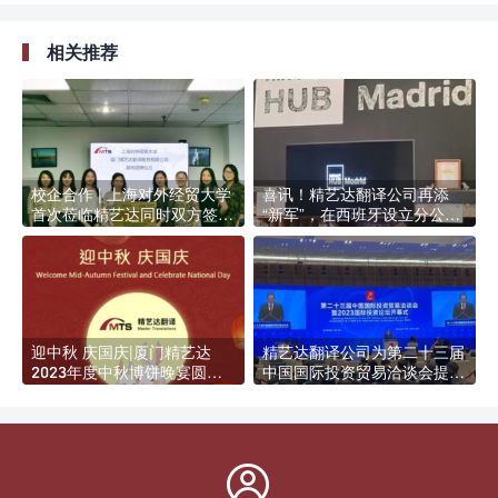
相关推荐
校企合作 | 上海对外经贸大学
喜讯！精艺达翻译公司再添
首次莅临精艺达同时双方签署
“新军”，在西班牙设立分公
合作协议并授牌
司！
迎中秋 庆国庆|厦门精艺达
精艺达翻译公司为第二十三届
2023年度中秋博饼晚宴圆满
中国国际投资贸易洽谈会提供
举办
翻译服务
