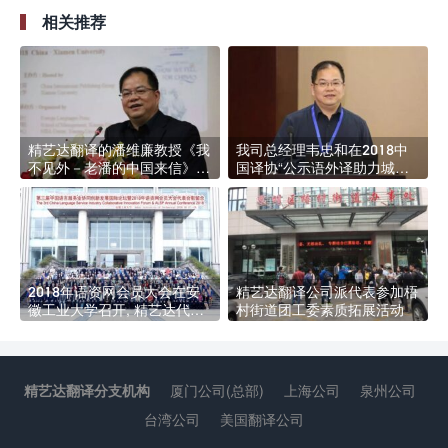
大会
相关推荐
精艺达翻译的潘维廉教授《我
我司总经理韦忠和在2018中
不见外－老潘的中国来信》新
国译协“公示语外译助力城市
书发布会22日举行
国际形象塑造”论坛上发言
2018年语资网会员大会在安
精艺达翻译公司派代表参加梧
徽工业大学召开, 精艺达代表
村街道团工委素质拓展活动
参会并发言
精艺达翻译分支机构
厦门公司(总部)
上海公司
泉州公司
台湾公司
美国翻译公司