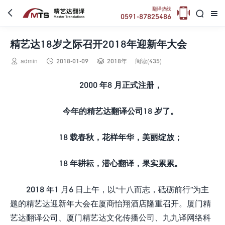

翻译热线



0591-87825486
精艺达18岁之际召开2018年迎新年大会



admin
2018-01-09
2018年
阅读(435)
2000 年8 月正式注册，
今年的精艺达翻译公司18 岁了。
18 载春秋，花样年华，美丽绽放；
18 年耕耘，潜心翻译，果实累累。
2018 年1 月6 日上午，以“十八而志，砥砺前行”为主
题的精艺达迎新年大会在厦商怡翔酒店隆重召开。厦门精
艺达翻译公司、厦门精艺达文化传播公司、九九译网络科