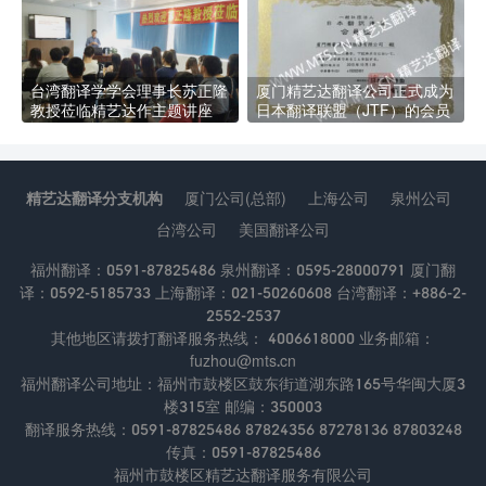
台湾翻译学学会理事长苏正隆
厦门精艺达翻译公司正式成为
教授莅临精艺达作主题讲座
日本翻译联盟（JTF）的会员
精艺达翻译分支机构
厦门公司(总部)
上海公司
泉州公司
台湾公司
美国翻译公司
福州翻译：0591-87825486 泉州翻译：0595-28000791 厦门翻
译：0592-5185733 上海翻译：021-50260608 台湾翻译：+886-2-
2552-2537
其他地区请拨打翻译服务热线： 4006618000 业务邮箱：
fuzhou@mts.cn
福州翻译公司地址：福州市鼓楼区鼓东街道湖东路165号华闽大厦3
楼315室 邮编：350003
翻译服务热线：0591-87825486 87824356 87278136 87803248
传真：0591-87825486
福州市鼓楼区精艺达翻译服务有限公司