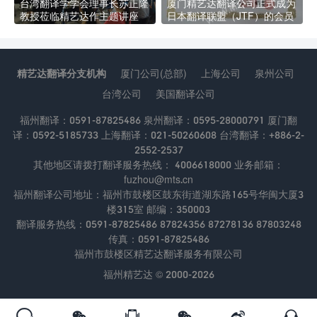
台湾翻译学学会理事长苏正隆
厦门精艺达翻译公司正式成为
教授莅临精艺达作主题讲座
日本翻译联盟（JTF）的会员
精艺达翻译分支机构
厦门公司(总部)
上海公司
泉州公司
台湾公司
美国翻译公司
福州翻译：0591-87825486 泉州翻译：0595-28000791 厦门翻
译：0592-5185733 上海翻译：021-50260608 台湾翻译：+886-2-
2552-2537
其他地区请拨打翻译服务热线： 4006618000 业务邮箱：
fuzhou@mts.cn
福州翻译公司地址：福州市鼓楼区鼓东街道湖东路165号华闽大厦3
楼315室 邮编：350003
翻译服务热线：0591-87825486 87824356 87278136 87803248
传真：0591-87825486
福州市鼓楼区精艺达翻译服务有限公司
福州精艺达 © 2000-2026





