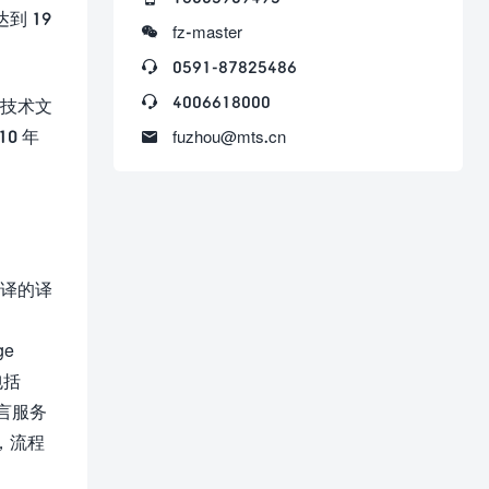
到 19

fz-master

0591-87825486

4006618000
在技术文
0 年

fuzhou@mts.cn
译的译
ge
包括
语言服务
，流程