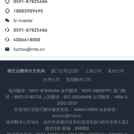

0591-87825486

18005909495

fz-master

0591-87825486

4006618000

fuzhou@mts.cn
精艺达翻译分支机构
厦门公司(总部)
上海公司
泉州公司
台湾公司
美国翻译公司
福州翻译：0591-87825486 泉州翻译：0595-28000791 厦门翻
译：0592-5185733 上海翻译：021-50260608 台湾翻译：+886-2-
2552-2537
其他地区请拨打翻译服务热线： 4006618000 业务邮箱：
fuzhou@mts.cn
福州翻译公司地址：福州市鼓楼区鼓东街道湖东路165号华闽大厦3
楼315室 邮编：350003